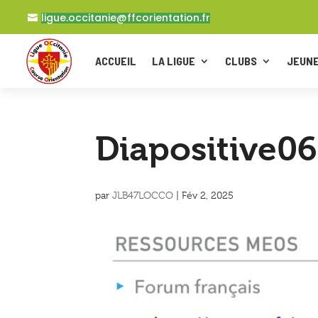
ligue.occitanie@ffcorientation.fr
ACCUEIL
LA LIGUE
CLUBS
JEUN
Diapositive06
par
JLB47LOCCO
|
Fév 2, 2025