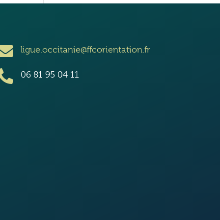

ligue.occitanie@ffcorientation.fr

06 81 95 04 11