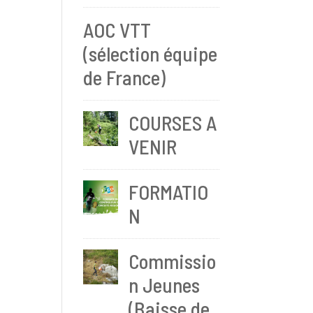
AOC VTT
(sélection équipe
de France)
COURSES A
VENIR
FORMATIO
N
Commissio
n Jeunes
(Baisse de